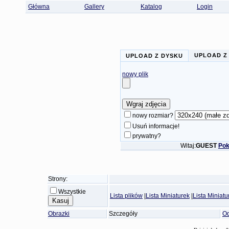
Główna
Gallery
Katalog
Login
UPLOAD Z
UPLOAD Z DYSKU
nowy plik
nowy rozmiar?
Usuń informacje!
prywatny?
Witaj:
GUEST
Pok
Strony:
Wszystkie
Lista plików
|
Lista Miniaturek
|
Lista Miniat
Obrazki
Szczegóły
Od