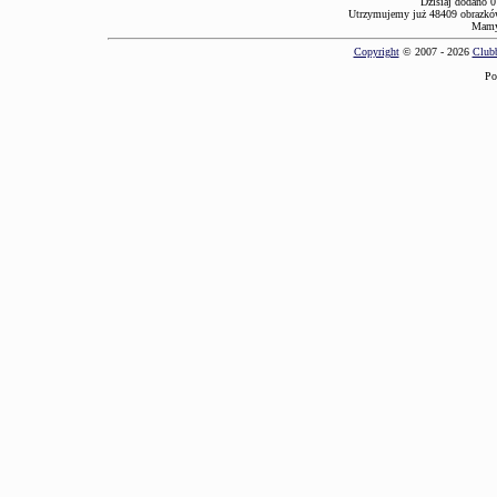
Dzisiaj dodano 0
Utrzymujemy już 48409 obrazków
Mamy 
Copyright
© 2007 - 2026
Clubb
Po