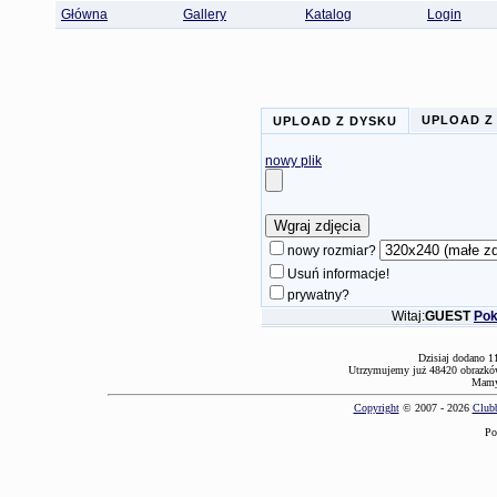
Główna
Gallery
Katalog
Login
UPLOAD Z
UPLOAD Z DYSKU
nowy plik
nowy rozmiar?
Usuń informacje!
prywatny?
Witaj:
GUEST
Pok
Dzisiaj dodano 1
Utrzymujemy już 48420 obrazków
Mamy 
Copyright
© 2007 - 2026
Clubb
Po