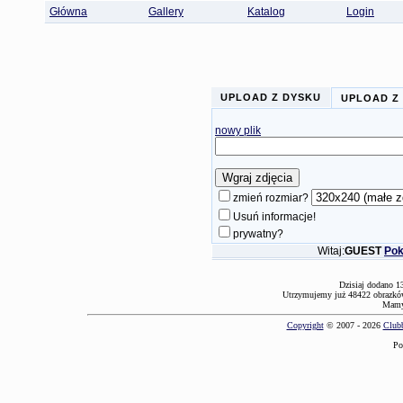
Główna
Gallery
Katalog
Login
UPLOAD Z DYSKU
UPLOAD Z
nowy plik
zmień rozmiar?
Usuń informacje!
prywatny?
Witaj:
GUEST
Pok
Dzisiaj dodano 1
Utrzymujemy już 48422 obrazków
Mamy 
Copyright
© 2007 - 2026
Clubb
Po