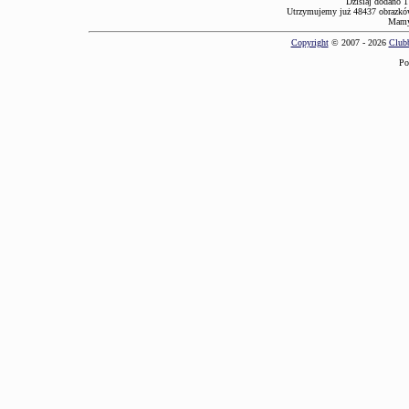
Dzisiaj dodano 1
Utrzymujemy już 48437 obrazków
Mamy 
Copyright
© 2007 - 2026
Clubb
Po