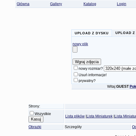
Główna
Gallery
Katalog
Login
UPLOAD Z
UPLOAD Z DYSKU
nowy plik
nowy rozmiar?
Usuń informacje!
prywatny?
Witaj:
GUEST
Pok
Strony:
Wszystkie
Lista plików
|
Lista Miniaturek
|
Lista Miniat
Obrazki
Szczegóły
Od