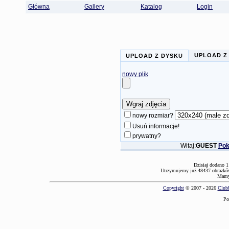
Główna
Gallery
Katalog
Login
UPLOAD Z
UPLOAD Z DYSKU
nowy plik
nowy rozmiar?
Usuń informacje!
prywatny?
Witaj:
GUEST
Pok
Dzisiaj dodano 1
Utrzymujemy już 48437 obrazków
Mamy 
Copyright
© 2007 - 2026
Clubb
Po